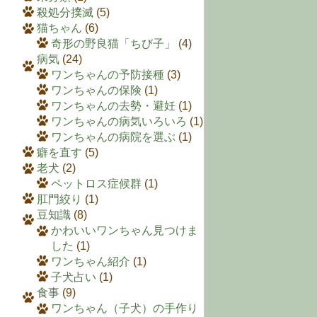
殺処分撲滅
(5)
猫ちゃん
(6)
奇形の野良猫「ちび子」
(4)
病気
(24)
ワンちゃんの予防接種
(3)
ワンちゃんの保険
(1)
ワンちゃんの去勢・避妊
(1)
ワンちゃんの病気いろいろ
(1)
ワンちゃんの病院を選ぶ
(1)
癖を直す
(5)
老犬
(2)
ペットロス症候群
(1)
肛門絞り
(1)
豆知識
(8)
かわいいワンちゃん見つけま
した
(1)
ワンちゃん紹介
(1)
子犬占い
(1)
食事
(9)
ワンちゃん（子犬）の手作り