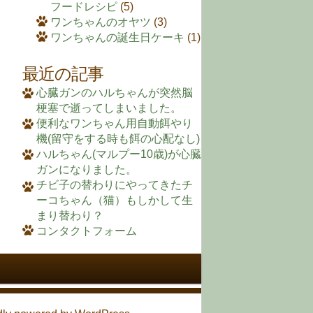
フードレシピ
(5)
ワンちゃんのオヤツ
(3)
ワンちゃんの誕生日ケーキ
(1)
最近の記事
心臓ガンのハルちゃんが突然脳
梗塞で逝ってしまいました。
便利なワンちゃん用自動餌やり
機(留守をする時も餌の心配なし)
ハルちゃん(マルプー10歳)が心臓
ガンになりました。
チビ子の替わりにやってきたチ
ーコちゃん（猫）もしかして生
まり替わり？
コンタクトフォーム